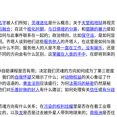
名字
被人们所知；
灵魂进化
是什么概念；关于
天堂和地狱
将视灵
后融合
；在这个
极化时期
，
与日俱增的分离
，和
猖獗的暴力
是如
如何与此事件联系在一起的；政治倾向，比如
保守派
，是如何显
同。齐塔人谈到他们这些
服务他人
的齐塔人，在这里是如何与我
有什么不同；服务他人的人是不是
一直在工作，没有娱乐
，还是
不同的方向会有什么区别，这
掌握在人类的手中
，在即将到来的
种自助课程是否有用；决定我们灵魂的方向如何成为了第三密度
，我们的
自我怀疑
又暗示了什么；对
动物权益
的关心象征了什
中的话语的，
黄金法则
应该盛行；为何
法蒂玛的秘密
仍然是秘
他们对
乐善好施的好人
有什么建议；如何处理有关
信任
或
有分歧
灵魂方向有什么关系；在
污染的权利炫耀
里是否存在着工业罪
立的，以及
龙
是否是过去被外星人带到地球来的；
南极洲
是否住