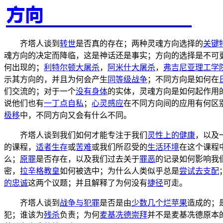
齐塔人谈到
转世
是否真的存在；两种灵魂方向选择的
关键
魂方向的决定而降临，这是神话还是事实；方向的选择是不可
何出现的；
利特尔顿大屠杀
，
阿米什大屠杀
，
弗吉尼亚理工学
示其方向的，并且为何会产生
同等级战争
；不同方向是如何在
们交流的；对于一个
没有身体
的实体，灵魂方向是如何起作用
说他们也有
一丁点自私
；
心灵感应
在不同方向间的应用有何区
极移
中，不同方向又会有什么不同。
齐塔人谈到我们如何才能专注于我们
灵性上的健康
，以及
的课程，
适者生存
或
苦难
或我们所忍受的
生活环境
在这个课程
么；
原罪
是否存在，以及我们过去关于
罪恶
的记录如何影响我
密，
拉辛格教皇
如何被选中；为什么人类似乎总是
尝试去支配
的忠诚
这两个议题；并且解释了为何没有
捷径
可走。
齐塔人谈到
战争与犯罪
是否是由
少数几个烂苹果
造成的；
犯；谁该为
残杀
负责；为何
麦基冼德崇拜
并不是麦基冼德原本