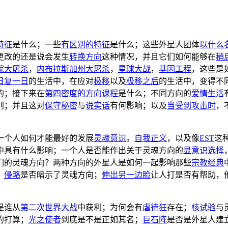
特征
是什么；一些
有区别的特征
是什么；这些外星人团体
以什么
更改的还是说会发生
转换方向
这种情况，并且它们如何能够在
稍
院大屠杀
，
内布拉斯加州大屠杀
，
星球大战
，
基因工程
，这些是
日复一日
的生活中，在应对
极移
以及
极移之后
的生活中，变得不
的；接下来在
第四密度的方向课程
是什么；不同方向的
爱情生活
别；并且这对
保守秘密
与
说实话
有何影响；以及
当受到攻击时
，
一个人如何才能最好的发展
灵魂意识
。
自我正义
，以及像
EST
这
中具有什么影响；一个人是否能作出关于灵魂方向的
显意识选择
们的灵魂方向？两种方向的外星人是如何一起影响那些
宗教经典
；
侵略
是否暗示了灵魂方向；
伸出另一边脸
让人打是否有帮助，
是谁从
第二次世界大战
中获利；为何会有
虐待狂
存在；
核试验
与
的打算；
光之使者
到底是不是正如其名；
巨石阵
是否是外星人建