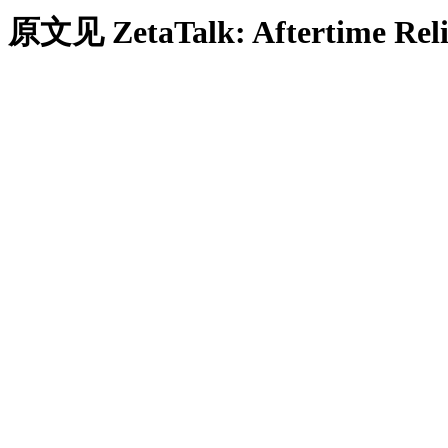
原文见
ZetaTalk: Aftertime Re