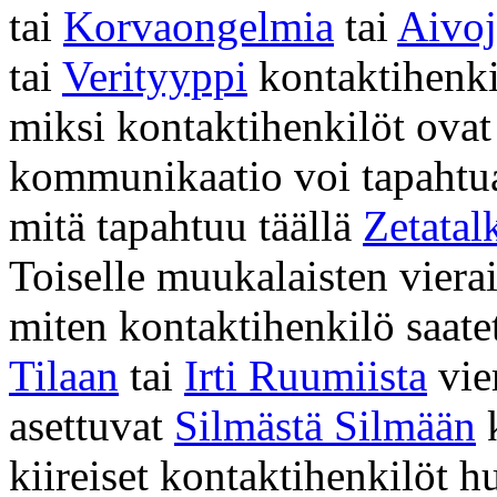
tai
Korvaongelmia
tai
Aivoj
tai
Verityyppi
kontaktihenki
miksi kontaktihenkilöt ova
kommunikaatio voi tapaht
mitä tapahtuu täällä
Zetatal
Toiselle muukalaisten viera
miten kontaktihenkilö saate
Tilaan
tai
Irti Ruumiista
vie
asettuvat
Silmästä Silmään
k
kiireiset kontaktihenkilöt