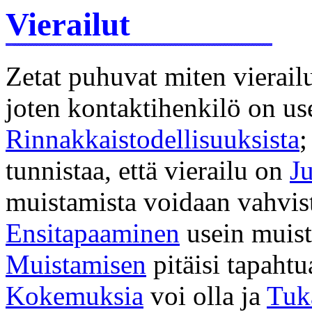
Vierailut
Zetat puhuvat miten vierail
joten kontaktihenkilö on us
Rinnakkaistodellisuuksista
;
tunnistaa, että vierailu on
J
muistamista voidaan vahvi
Ensitapaaminen
usein muist
Muistamisen
pitäisi tapahtu
Kokemuksia
voi olla ja
Tuk