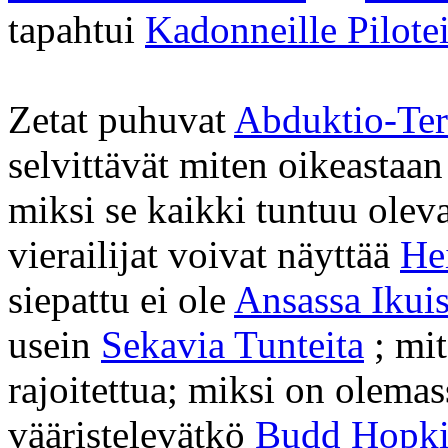
tapahtui
Kadonneille Pilotei
Zetat puhuvat
Abduktio-Te
selvittävät miten oikeastaa
miksi se kaikki tuntuu olev
vierailijat voivat näyttää
He
siepattu ei ole
Ansassa Ikuis
usein
Sekavia Tunteita
; mi
rajoitettua; miksi on olema
vääristelevätkö
Budd Hopki