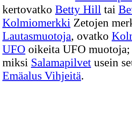
kertovatko
Betty Hill
tai
Be
Kolmiomerkki
Zetojen merk
Lautasmuotoja
, ovatko
Kol
UFO
oikeita UFO muotoja
miksi
Salamapilvet
usein se
Emäalus Vihjeitä
.