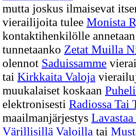
mutta joskus ilmaisevat its
vierailijoita tulee
Monista R
kontaktihenkilölle annetaa
tunnetaanko
Zetat Muilla N
olennot
Saduissamme
viera
tai
Kirkkaita Valoja
vierailu
muukalaiset koskaan
Puhel
elektronisesti
Radiossa Tai 
maailmanjärjestys
Lavastaa 
Värillisillä Valoilla
tai
Musta