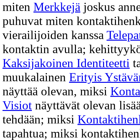
miten
Merkkejä
joskus anne
puhuvat miten kontaktihenk
vierailijoiden kanssa
Telepa
kontaktin avulla; kehittyyk
Kaksijakoinen Identiteetti
ta
muukalainen
Erityis Ystävä
näyttää olevan, miksi
Konta
Visiot
näyttävät olevan lisä
tehdään; miksi
Kontaktihen
tapahtua; miksi kontaktihen