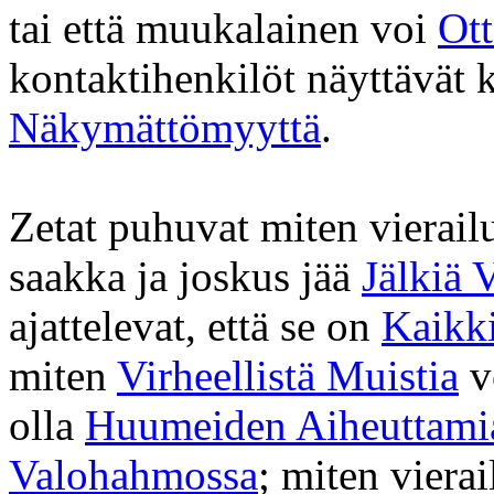
tai että muukalainen voi
Ot
kontaktihenkilöt näyttävät k
Näkymättömyyttä
.
Zetat puhuvat miten vierail
saakka ja joskus jää
Jälkiä V
ajattelevat, että se on
Kaikk
miten
Virheellistä Muistia
vo
olla
Huumeiden Aiheuttami
Valohahmossa
; miten vierai