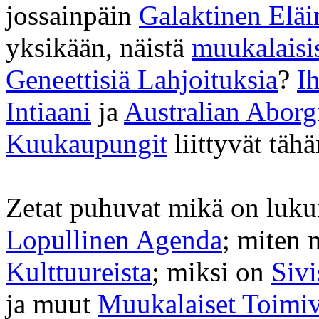
jossainpäin
Galaktinen Eläi
yksikään, näistä
muukalaisi
Geneettisiä Lahjoituksia
?
I
Intiaani
ja
Australian Aborg
Kuukaupungit
liittyvät tähä
Zetat puhuvat mikä on luk
Lopullinen Agenda
; miten 
Kulttuureista
; miksi on
Sivi
ja muut
Muukalaiset Toimiv