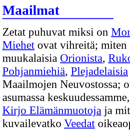
Maailmat
Zetat puhuvat miksi on
Mon
Miehet
ovat vihreitä; mite
muukalaisia
Orionista
,
Ruko
Pohjanmiehiä
,
Plejadelaisia
Maailmojen Neuvostossa; 
asumassa keskuudessamme, 
Kirjo Elämänmuotoja
ja mi
kuvailevatko
Veedat
oikeaop