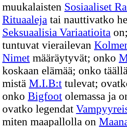
muukalaisten
Sosiaaliset R
Rituaaleja
tai nauttivatko h
Seksuaalisia Variaatioita
on;
tuntuvat vierailevan
Kolmen
Nimet
määräytyvät; onko
M
koskaan elämää; onko tääll
mistä
M.I.B:t
tulevat; ovat
onko
Bigfoot
olemassa ja on
ovatko legendat
Vampyyreis
miten maapallolla on
Maana