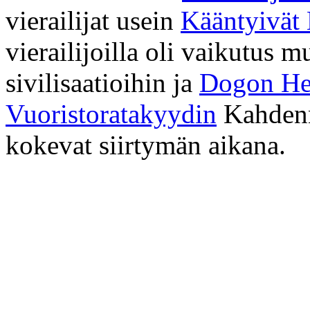
vierailijat usein
Kääntyivät
vierailijoilla oli vaikutus m
sivilisaatioihin ja
Dogon H
Vuoristoratakyydin
Kahdenn
kokevat siirtymän aikana.