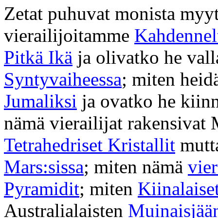
Zetat puhuvat monista myyt
vierailijoitamme
Kahdennelt
Pitkä Ikä
ja olivatko he val
Syntyvaiheessa
; miten heid
Jumaliksi
ja ovatko he kiin
nämä vierailijat rakensivat
Tetrahedriset Kristallit
mutta
Mars:sissa
; miten nämä
vier
Pyramidit
; miten
Kiinalaise
Australialaisten
Muinaisjää