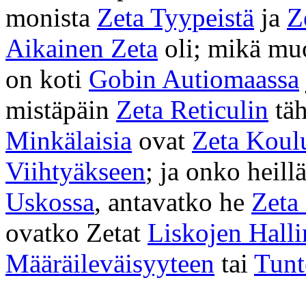
monista
Zeta Tyypeistä
ja
Z
Aikainen Zeta
oli; mikä mu
on koti
Gobin Autiomaassa
mistäpäin
Zeta Reticulin
täh
Minkälaisia
ovat
Zeta Koul
Viihtyäkseen
; ja onko heill
Uskossa
, antavatko he
Zeta
ovatko Zetat
Liskojen Halli
Määräileväisyyteen
tai
Tunt