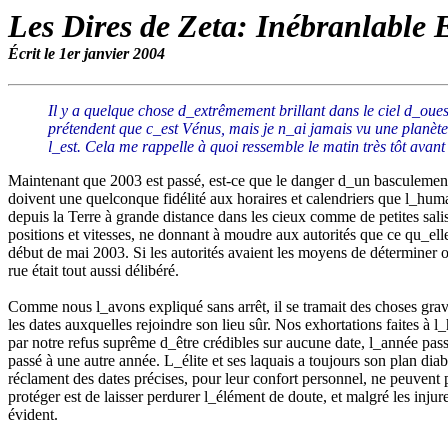
Les Dires de Zeta: Inébranlable 
Écrit le 1er janvier 2004
Il y a quelque chose d_extrêmement brillant dans le ciel d_oues
prétendent que c_est Vénus, mais je n_ai jamais vu une planète n
l_est. Cela me rappelle à quoi ressemble le matin très tôt avant 
Maintenant que 2003 est passé, est-ce que le danger d_un basculement d
doivent une quelconque fidélité aux horaires et calendriers que l_humanit
depuis la Terre à grande distance dans les cieux comme de petites salis
positions et vitesses, ne donnant à moudre aux autorités que ce qu_ell
début de mai 2003. Si les autorités avaient les moyens de déterminer o
rue était tout aussi délibéré.
Comme nous l_avons expliqué sans arrêt, il se tramait des choses grave
les dates auxquelles rejoindre son lieu sûr. Nos exhortations faites à 
par notre refus suprême d_être crédibles sur aucune date, l_année pass
passé à une autre année. L_élite et ses laquais a toujours son plan di
réclament des dates précises, pour leur confort personnel, ne peuvent p
protéger est de laisser perdurer l_élément de doute, et malgré les injur
évident.