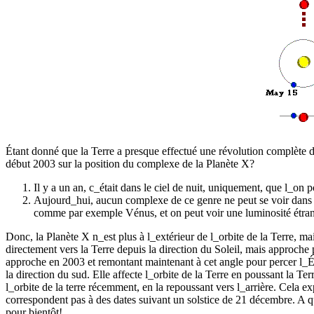
Étant donné que la Terre a presque effectué une révolution complète
début 2003 sur la position du complexe de la Planète X?
Il y a un an, c_était dans le ciel de nuit, uniquement, que l_on 
Aujourd_hui, aucun complexe de ce genre ne peut se voir dans le
comme par exemple Vénus, et on peut voir une luminosité étra
Donc, la Planète X n_est plus à l_extérieur de l_orbite de la Terre, ma
directement vers la Terre depuis la direction du Soleil, mais approche
approche en 2003 et remontant maintenant à cet angle pour percer l_É
la direction du sud. Elle affecte l_orbite de la Terre en poussant la T
l_orbite de la terre récemment, en la repoussant vers l_arrière. Cela 
correspondent pas à des dates suivant un solstice de 21 décembre. A quo
pour bientôt!