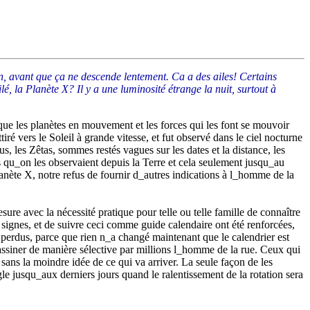
on, avant que ça ne descende lentement. Ca a des ailes! Certains
é, la Planète X? Il y a une luminosité étrange la nuit, surtout à
que les planètes en mouvement et les forces qui les font se mouvoir
iré vers le Soleil à grande vitesse, et fut observé dans le ciel nocturne
, les Zêtas, sommes restés vagues sur les dates et la distance, les
s qu_on les observaient depuis la Terre et cela seulement jusqu_au
lanète X, notre refus de fournir d_autres indications à l_homme de la
re avec la nécessité pratique pour telle ou telle famille de connaître
s signes, et de suivre ceci comme guide calendaire ont été renforcées,
 perdus, parce que rien n_a changé maintenant que le calendrier est
sassiner de manière sélective par millions l_homme de la rue. Ceux qui
sans la moindre idée de ce qui va arriver. La seule façon de les
ègle jusqu_aux derniers jours quand le ralentissement de la rotation sera