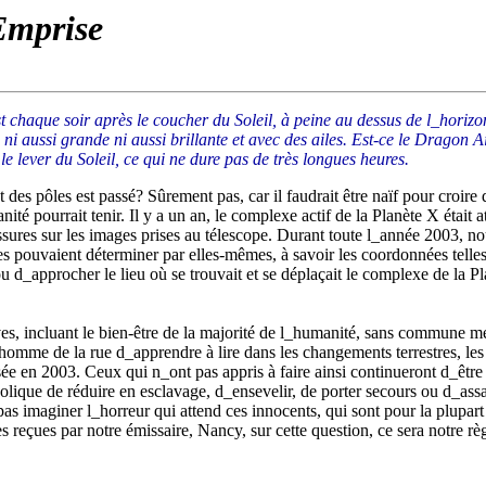
Emprise
t chaque soir après le coucher du Soleil, à peine au dessus de l_horiz
i aussi grande ni aussi brillante et avec des ailes. Est-ce le Dragon Ail
le lever du Soleil, ce qui ne dure pas de très longues heures.
es pôles est passé? Sûrement pas, car il faudrait être naïf pour croire 
é pourrait tenir. Il y a un an, le complexe actif de la Planète X était att
sures sur les images prises au télescope. Durant toute l_année 2003, nous
es pouvaient déterminer par elles-mêmes, à savoir les coordonnées telle
u d_approcher le lieu où se trouvait et se déplaçait le complexe de la P
s, incluant le bien-être de la majorité de l_humanité, sans commune mesu
l_homme de la rue d_apprendre à lire dans les changements terrestres, le
ée en 2003. Ceux qui n_ont pas appris à faire ainsi continueront d_être
abolique de réduire en esclavage, d_ensevelir, de porter secours ou d_as
as imaginer l_horreur qui attend ces innocents, qui sont pour la plupart 
es reçues par notre émissaire, Nancy, sur cette question, ce sera notre r