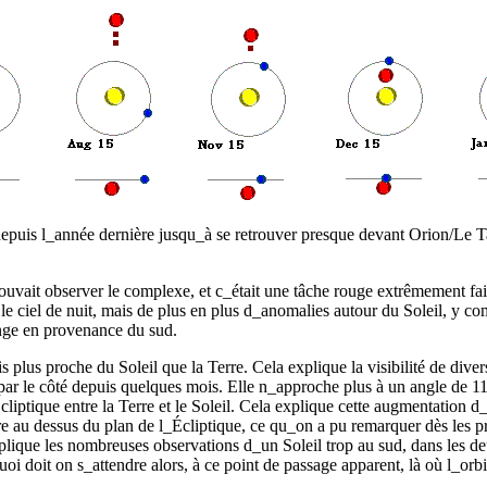
 depuis l_année dernière jusqu_à se retrouver presque devant Orion/Le
pouvait observer le complexe, et c_était une tâche rouge extrêmement faib
 ciel de nuit, mais de plus en plus d_anomalies autour du Soleil, y com
nge en provenance du sud.
is plus proche du Soleil que la Terre. Cela explique la visibilité de div
 par le côté depuis quelques mois. Elle n_approche plus à un angle de 11
cliptique entre la Terre et le Soleil. Cela explique cette augmentation
erre au dessus du plan de l_Écliptique, ce qu_on a pu remarquer dès les 
explique les nombreuses observations d_un Soleil trop au sud, dans les d
i doit on s_attendre alors, à ce point de passage apparent, là où l_orbit