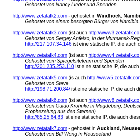
Gehostet von Nancy Lieder und Spenden
http://www.zetatalk2.com
- gehostet in
Windhoek, Namib
Gehostet von einem besorgten Bürger von Namibia.
http://www.zetatalk3.com
(ist auch
http://www3.zetatalk.c
Gehostet von Sergey Anfelso, in der Murmansk-Re
http://217.107.34.146
ist eine statische IP, die auc
http://www.zetatalk4.com
(ist auch
http://www4.zetatalk.c
Gehostet vom Spiegelsiteteam und Spenden
http://201.235.253.110
ist eine statische IP, die au
http://www.zetatalk5.com
(is auch
http://www5.zetatalk.co
Gehostet von Steve
http://198.71.200.84/
ist eine statische IP, die auch
http://www.zetatalk6.com
(ist auch
http://www6.zetatalk.c
Gehostet von Guido Krohnke in Magdeburg, Deutschl
Prophezeiung aus den Sternen)
http://85.25.64.83
ist eine statische IP, die auch di
http://www.zetatalk7.com
- gehostet in
Auckland, Neusee
Gehostet von Bill Wong in Neuseeland