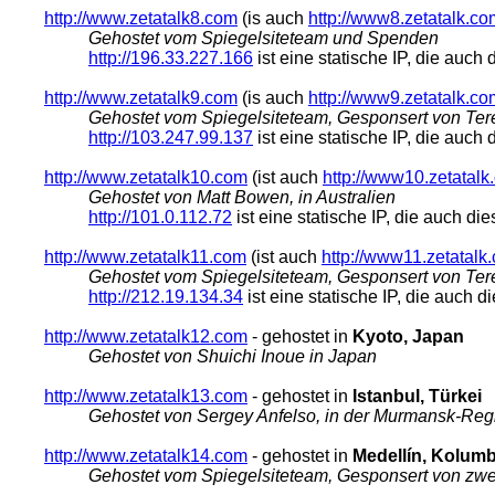
http://www.zetatalk8.com
(is auch
http://www8.zetatalk.co
Gehostet vom Spiegelsiteteam und Spenden
http://196.33.227.166
ist eine statische IP, die auc
http://www.zetatalk9.com
(is auch
http://www9.zetatalk.co
Gehostet vom Spiegelsiteteam, Gesponsert von Ter
http://103.247.99.137
ist eine statische IP, die auc
http://www.zetatalk10.com
(ist auch
http://www10.zetatalk
Gehostet von Matt Bowen, in Australien
http://101.0.112.72
ist eine statische IP, die auch d
http://www.zetatalk11.com
(ist auch
http://www11.zetatalk
Gehostet vom Spiegelsiteteam, Gesponsert von Ter
http://212.19.134.34
ist eine statische IP, die auch 
http://www.zetatalk12.com
- gehostet in
Kyoto, Japan
Gehostet von Shuichi Inoue in Japan
http://www.zetatalk13.com
- gehostet in
Istanbul, Türkei
Gehostet von Sergey Anfelso
, in der Murmansk-Reg
http://www.zetatalk14.com
- gehostet in
Medellín, Kolum
Gehostet vom Spiegelsiteteam, Gesponsert von zwe