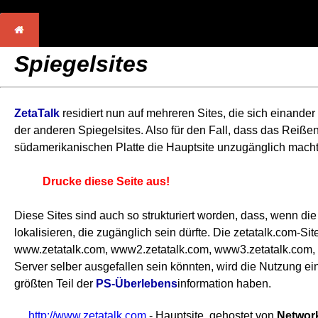
Spiegelsites
ZetaTalk
residiert nun auf mehreren Sites, die sich einander
der anderen Spiegelsites. Also für den Fall, dass das Reiß
südamerikanischen Platte die Hauptsite unzugänglich macht
Drucke diese Seite aus!
Diese Sites sind auch so strukturiert worden, dass, wenn die 
lokalisieren, die zugänglich sein dürfte. Die zetatalk.com-Si
www.zetatalk.com, www2.zetatalk.com, www3.zetatalk.com, 
Server selber ausgefallen sein könnten, wird die Nutzung eine
größten Teil der
PS-Überlebens
information haben.
http://www.zetatalk.com
- Hauptsite, gehostet von
Network