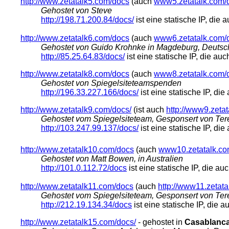
http://www.zetatalk5.com/docs
(auch
www5.zetatalk.com/
Gehostet von Steve
http://198.71.200.84/docs/
ist eine statische IP, die
http://www.zetatalk6.com/docs
(auch
www6.zetatalk.com/
Gehostet von Guido Krohnke in Magdeburg, Deutsch
http://85.25.64.83/docs/
ist eine statische IP, die a
http://www.zetatalk8.com/docs
(auch
www8.zetatalk.com/
Gehostet von Spiegelsiteteamspenden
http://196.33.227.166/docs/
ist eine statische IP, di
http://www.zetatalk9.com/docs/
(ist auch
http://www9.zeta
Gehostet vom Spiegelsiteteam, Gesponsert von Ter
http://103.247.99.137/docs/
ist eine statische IP, di
http://www.zetatalk10.com/docs
(auch
www10.zetatalk.co
Gehostet von Matt Bowen, in Australien
http://101.0.112.72/docs
ist eine statische IP, die a
http://www.zetatalk11.com/docs
(auch
http://www11.zetat
Gehostet vom Spiegelsiteteam, Gesponsert von Ter
http://212.19.134.34/docs
ist eine statische IP, die
http://www.zetatalk15.com/docs/
- gehostet in
Casablanc