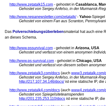
http://www.zetatalk15.com
- gehostet in
Casablanca,
Mar
Gehostet von Sergey Anfelso
, in der Murmansk-Reg
http://www.nepanewsletter.com/zetatalk/
-
Yahoo
-Spiegel
Gehostet von einem Fan aus Scranton, Pennsylvan
Das
Polverschiebungsüberleben
smaterial hat auch eine R
an dieses Schema.
http://www.pssurvival.com
- gehostet in
Arizona, USA
Gehostet und verfasst von einem anonymen Individ
http://www.ps-survival.com
- gehostet in
Chicago, USA
Gehostet und verfasst von diesem selben anonymen
http://www.zetatalk3.com/docs
(auch
www3.zetatalk.com/
Gehostet von Sergey Anfelso, in der Murmansk-Re
http://217.107.34.146/docs/
ist eine statische IP, di
http://www.zetatalk4.com/docs
(auch
www4.zetatalk.com/
Gehostet von Spiegelsiteteamspenden
http://201.235.253.110/docs
ist eine statische IP, d