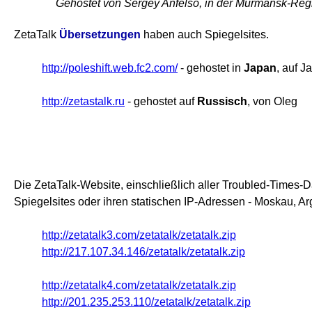
Gehostet von Sergey Anfelso
, in der Murmansk-Reg
ZetaTalk
Übersetzungen
haben auch Spiegelsites.
http://poleshift.web.fc2.com/
- gehostet in
Japan
, auf J
http://zetastalk.ru
- gehostet auf
Russisch
, von Oleg
Die ZetaTalk-Website, einschließlich aller Troubled-Times-D
Spiegelsites oder ihren statischen IP-Adressen - Moskau, Ar
http://zetatalk3.com/zetatalk/zetatalk.zip
http://217.107.34.146/zetatalk/zetatalk.zip
http://zetatalk4.com/zetatalk/zetatalk.zip
http://201.235.253.110/zetatalk/zetatalk.zip