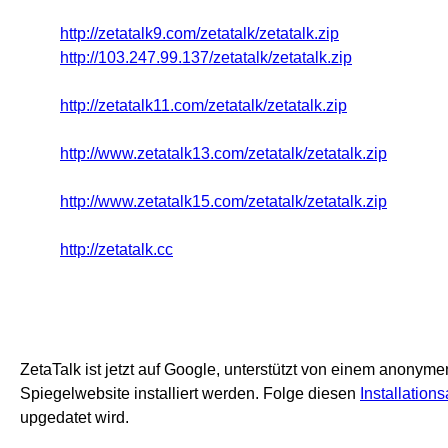
http://zetatalk9.com/zetatalk/zetatalk.zip
http://103.247.99.137/zetatalk/zetatalk.zip
http://zetatalk11.com/zetatalk/zetatalk.zip
http://www.zetatalk13.com/zetatalk/zetatalk.zip
http://www.zetatalk15.com/zetatalk/zetatalk.zip
http://zetatalk.cc
ZetaTalk
ist jetzt auf
Google,
u
nterstützt von
einem anonyme
Spiegelwebsite installiert werden. Folge diesen
Installatio
upgedatet wird.