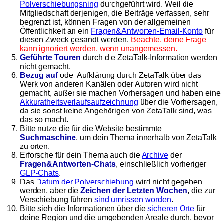
Polverschiebungsning
durchgeführt wird. Weil die
Mitgliedschaft derjenigen, die Beiträge verfassen, sehr
begrenzt ist, können Fragen von der allgemeinen
Öffentlichkeit an ein
Fragen&Antworten-Email-Konto
für
diesen Zweck gesandt werden.
Beachte, deine Frage
kann ignoriert werden, wenn unangemessen.
Geführte Touren
durch die ZetaTalk-Information werden
nicht gemacht.
Bezug auf
oder Aufklärung durch ZetaTalk über das
Werk von anderen Kanälen oder Autoren wird nicht
gemacht, außer sie machen Vorhersagen und haben eine
Akkuratheitsverlaufsaufzeichnung
über die Vorhersagen,
da sie sonst keine Angehörigen von ZetaTalk sind, was
das so macht.
Bitte nutze die für die Website bestimmte
Suchmaschine
, um dein Thema innerhalb von ZetaTalk
zu orten.
Erforsche für dein Thema auch die
Archive
der
Fragen&Antworten-Chats
, einschließlich vorheriger
GLP-Chats
.
Das
Datum der Polverschiebung
wird nicht gegeben
werden, aber die
Zeichen der Letzten Wochen
, die zur
Verschiebung führen
sind umrissen worden
.
Bitte sieh die Informationen über die
sicheren Orte
für
deine Region und die umgebenden Areale durch, bevor