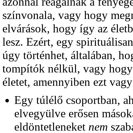
azonnal reagálnak a fenyege
színvonala, vagy hogy me
elvárások, hogy így az élet
lesz. Ezért, egy spirituális
úgy történhet, általában, h
tompítók nélkül, vagy hog
életet, amennyiben ezt vagy
Egy túlélő csoportban, a
elvegyülve erősen másoka
eldöntetleneket
nem
szaba