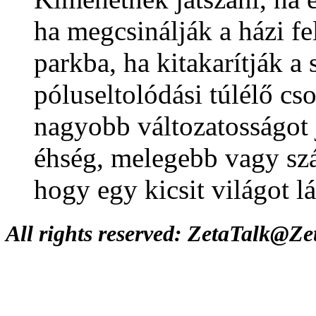
ha megcsinálják a házi fe
parkba, ha kitakarítják a
póluseltolódási túlélő cs
nagyobb változatosságot 
éhség, melegebb vagy szá
hogy egy kicsit világot l
All rights reserved: ZetaTalk@Z