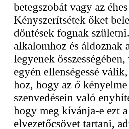
betegszobát vagy az éhes 
Kényszerítsétek őket bele
döntések fognak születni
alkalomhoz és áldoznak a
legyenek összességében, 
egyén ellenségessé válik,
hoz, hogy az
ő
kényelme 
szenvedésein való enyhíté
hogy meg kívánja-e ezt a 
elvezetőcsövet tartani, a