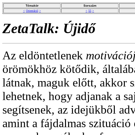
Témakör
Sorszám
<
Orientáció
>
<
55
>
ZetaTalk: Újidő
Az eldöntetlenek
motiváció
örömökhöz kötődik, általáb
látnak, maguk előtt, akkor 
lehetnek, hogy adjanak a sa
segítsenek, az idejükből adv
amint a fájdalmas szituáció