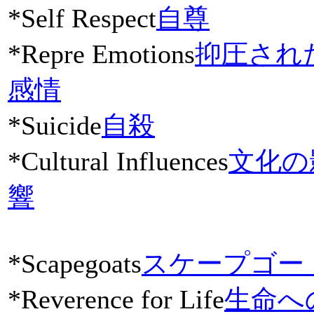
*Self Respect
自尊
*Repre Emotions
抑圧され
感情
*Suicide
自殺
*Cultural Influences
文化の
響
*Scapegoats
スケープゴー
*Reverence for Life
生命へ