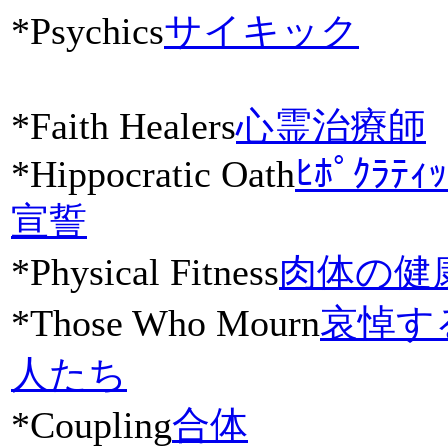
*Psychics
サイキック
*Faith Healers
心霊治療師
*Hippocratic Oath
ﾋﾎﾟｸﾗﾃｨｯ
宣誓
*Physical Fitness
肉体の健
*Those Who Mourn
哀悼す
人たち
*Coupling
合体