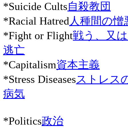
*Suicide Cults
自殺教団
*Racial Hatred
人種間の憎
*Fight or Flight
戦う、又は
逃亡
*Capitalism
資本主義
*Stress Diseases
ストレス
病気
*Politics
政治