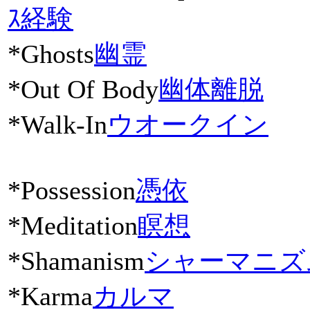
ｽ経験
*Ghosts
幽霊
*Out Of Body
幽体離脱
*Walk-In
ウオークイン
*Possession
憑依
*Meditation
瞑想
*Shamanism
シャーマニズ
*Karma
カルマ