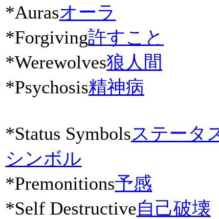
*Auras
オーラ
*Forgiving
許すこと
*Werewolves
狼人間
*Psychosis
精神病
*Status Symbols
ステータ
シンボル
*Premonitions
予感
*Self Destructive
自己破壊