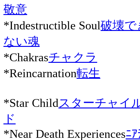
敬意
*Indestructible Soul
破壊で
ない魂
*Chakras
チャクラ
*Reincarnation
転生
*Star Child
スターチャイ
ド
*Near Death Experiences
ﾆｱ