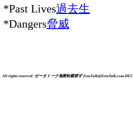
*Past Lives
過去生
*Dangers
脅威
All rights reserved: ゼータトーク無断転載禁ず ZetaTalk@ZetaTalk.com-DEC