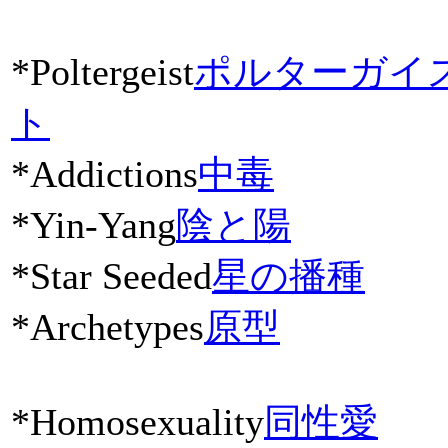
*Poltergeist
ポルターガイ
ト
*Addictions
中毒
*Yin-Yang
陰と陽
*Star Seeded
星の播種
*Archetypes
原型
*Homosexuality
同性愛