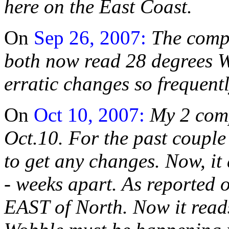
here on the East Coast.
On
Sep 26, 2007:
The compa
both now read 28 degrees W
erratic changes so frequent
On
Oct 10, 2007:
My 2 comp
Oct.10. For the past couple 
to get any changes. Now, it
- weeks apart. As reported o
EAST of North. Now it read