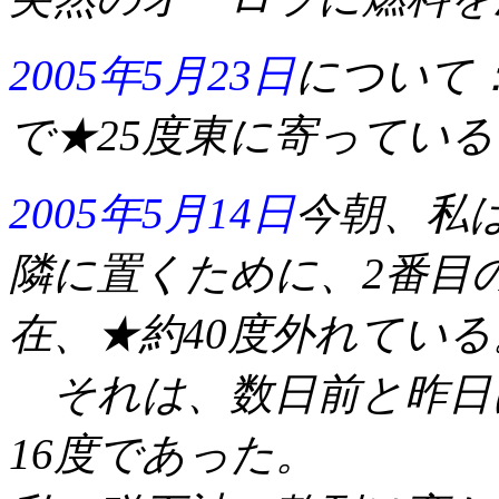
2005年5月23日
について
で★25度東に寄っている
2005年5月14日
今朝
、私
隣に置くために、2番目
在、★約40度外れている
それは、数日前と昨日に
16度であった。