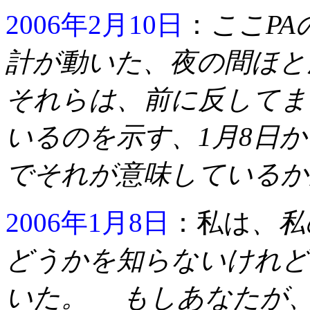
2006年2月10日
：
ここP
計が動いた、夜の間ほと
それらは、前に反してま
いるのを示す、1月8日か
でそれが意味しているか
2006年1月8日
：私は
、私
どうかを知らないけれど
いた。 もしあなたが、