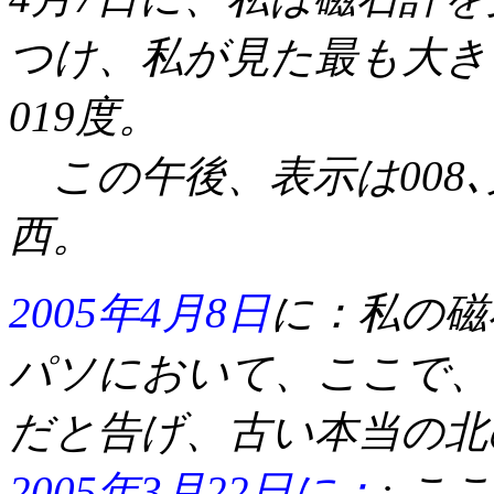
つけ、私が見た最も大き
019度。
この午後、表示は008､
西。
2005年4月8日
に：私の
磁
パソにおいて、ここで、昨
だと告げ、古い本当の北
2005年3月22日に：
: 