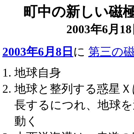
町中の新しい磁極;New
2003年6月
2003年6月8日
に
第三の
地球自身
地球と整列する惑星Ｘ
長するにつれ、地球を
動く