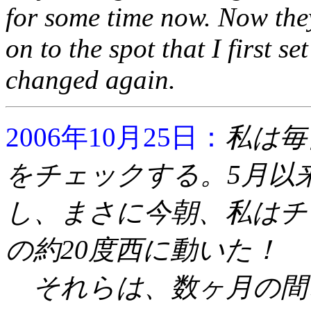
for some time now. Now the
on to the spot that I first 
changed again.
2006年10月25日：
私は毎
をチェックする。5月以
し、まさに今朝、私はチ
の約20度西に動いた！
それらは、数ヶ月の間、