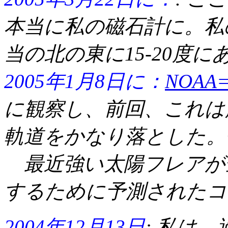
本当に私の磁石計に。私
当の北の東に15-20度に
2005年1月8日に：
NOA
に観察し、
前回、これは
軌道をかなり落とした。
最近強い太陽フレアが
するために予測されたコ
2004年12月13日
:
私は、