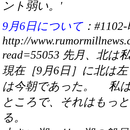
ント弱い。
'
9月6日について
：
#110
http://www.rumormillnews.
read=55053 先月
現在［9月6日］に北は左
は今朝であった。 私
ところで、それはもっと
る。