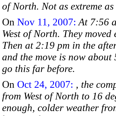
of North. Not as extreme as 
On
Nov 11, 2007:
At 7:56 
West of North. They moved 
Then at 2:19 pm in the aft
and the move is now about 5
go this far before.
On
Oct 24, 2007:
, the com
from West of North to 16 de
enough, colder weather fro