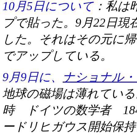
10月5日について
：私は
プで貼った。9月22日現在
した。それはその元に帰
でアップしている。
9月9日に、
ナショナル・
地球の磁場は薄れてい
時 ドイツの数学者 18
ードリヒガウス開始保持