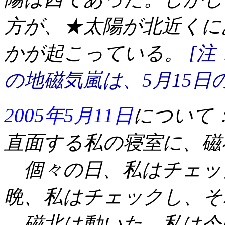
方が、★太陽が北近くに
かが起こっている。
[注
の地磁気嵐は、5月15日
2005年5月11日
について
直面する私の寝室に、磁
個々の日、私はチェッ
晩、私はチェックし、そ
磁北は動いた。私は今