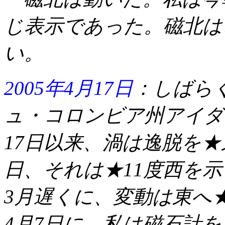
じ表示であった。磁北は
い。
2005年4月17日
：しばら
ュ・コロンビア州アイダ
17日以来、渦は逸脱を★
日、それは★11度西を示
3月遅くに、変動は東へ
4月7日に、私は磁石計を