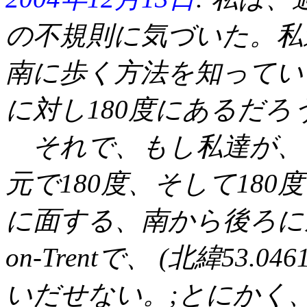
の不規則に気づいた。私
南に歩く方法を知ってい
に対し180度にあるだろう
それで、もし私達が、
元で180度、そして18
に面する、南から後ろに戻っ
on-Trentで、 (北緯53.0
いだせない。;とにかく、し