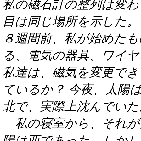
私の磁石計の整列は変わ
目は同じ場所を示した。
８週間前、私が始めたも
る、電気の器具、ワイヤ
私達は、磁気を変更でき
ているか？ 今夜、太陽
北で、実際上沈んでいた
私の寝室から、それが
陽は西であった。しかし