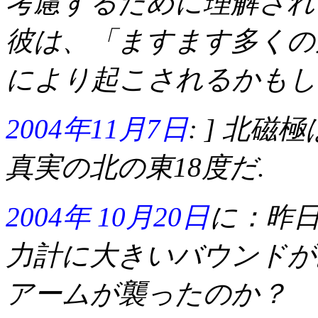
考慮するために理解され
彼は、「ますます多くの
により起こされるかもし
2004年11月7日
:
] 北磁
真実の北の東18度だ.
2004年 10月20日
に：
昨日
力計に大きいバウンドが
アームが襲ったのか？