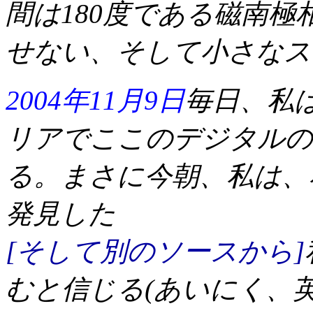
間は180度である磁南
せない、そして小さな
2004年11月9日
毎日、私
リアでここのデジタルの
る。まさに今朝、私は、私
発見した
[そして別のソースから]
むと信じる(あいにく、