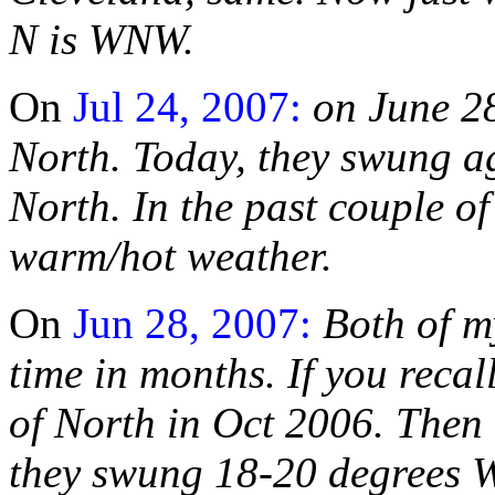
N is WNW.
On
Jul 24, 2007:
on June 2
North. Today, they swung a
North. In the past couple of
warm/hot weather.
On
Jun 28, 2007:
Both of my
time in months. If you recal
of North in Oct 2006. Then 
they swung 18-20 degrees W