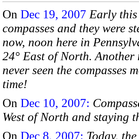
On
Dec 19, 2007
Early this
compasses and they were ste
now, noon here in Pennsylv
24° East of North. Another
never seen the compasses m
time!
On
Dec 10, 2007:
Compasses
West of North and staying t
On
Dec 8, 2007:
Today, the