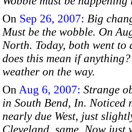
Wobble must be happening m
On
Sep 26, 2007:
Big chang
Must be the wobble. On Augu
North. Today, both went to
does this mean if anything? 
weather on the way.
On
Aug 6, 2007:
Strange ob
in South Bend, In. Noticed
nearly due West, just slight
Cleveland, same. Now just