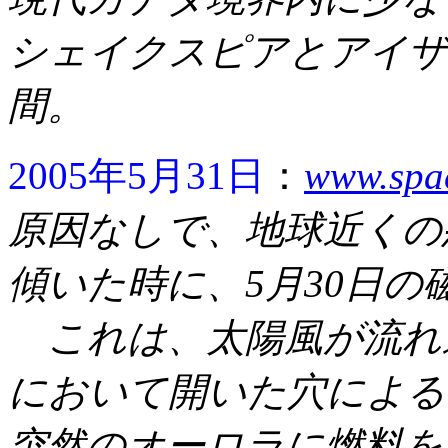
シェイクスピアとアイザ
間。
2005年5月31日
：
www.spa
原因なしで、地球近くの
傾いた時に、5月30日の
これは、太陽風が流れ
において開いた穴による
突然のオーロラに燃料を