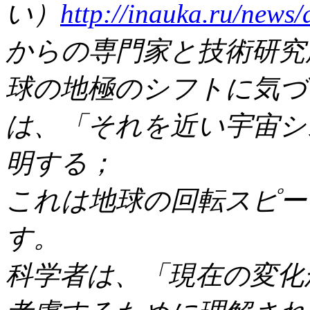
い）
http://inauka.ru/news/
からの専門家と技術研究所
球の地極のシフトに気づ
は、「それを近い宇宙シ
明する；
これは地球の回転スピー
す。
科学者は、「現在の変化