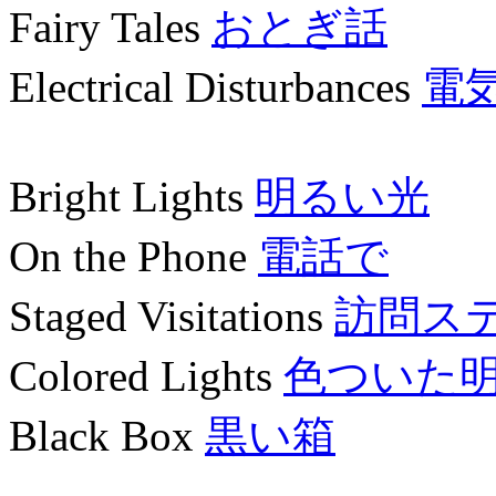
Fairy Tales
おとぎ話
Electrical Disturbances
電
Bright Lights
明るい光
On the Phone
電話で
Staged Visitations
訪問ス
Colored Lights
色ついた
Black Box
黒い箱