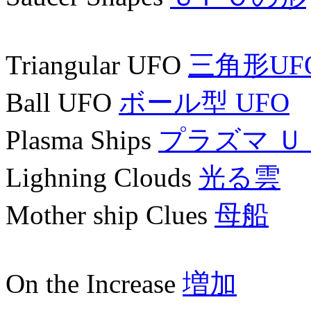
Triangular UFO
三角形UF
Ball UFO
ボール型 UFO
Plasma Ships
プラズマ Ｕ
Lighning Clouds
光る雲
Mother ship Clues
母船
On the Increase
増加