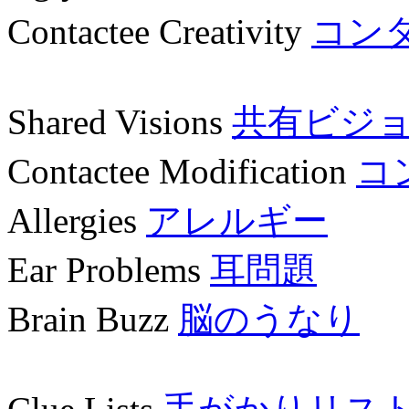
Contactee Creativity
コン
Shared Visions
共有ビジ
Contactee Modification
コ
Allergies
アレルギー
Ear Problems
耳問題
Brain Buzz
脳のうなり