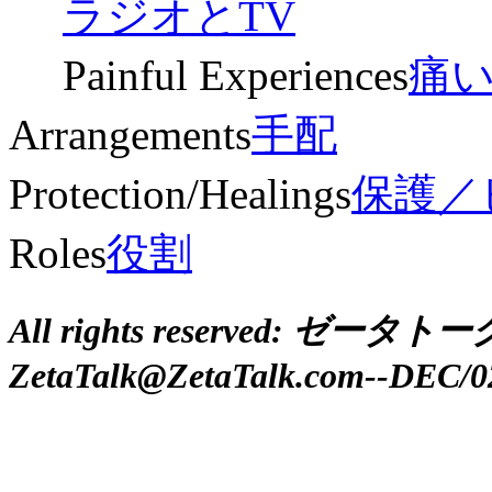
ラジオとTV
Painful Experiences
痛
Arrangements
手配
Protection/Healings
保護／
Roles
役割
All rights reserved: ゼ
ZetaTalk@ZetaTalk.com--DEC/0