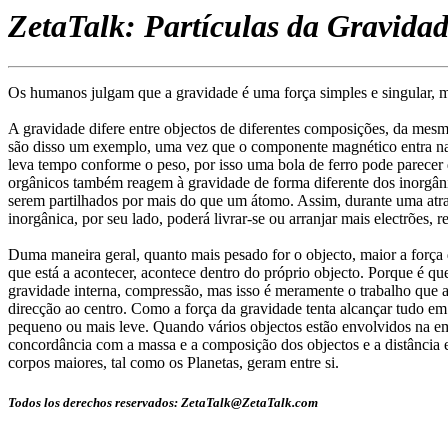
ZetaTalk: Partículas da Gravida
Os humanos julgam que a gravidade é uma força simples e singular, ma
A gravidade difere entre objectos de diferentes composições, da mes
são disso um exemplo, uma vez que o componente magnético entra na e
leva tempo conforme o peso, por isso uma bola de ferro pode parece
orgânicos também reagem à gravidade de forma diferente dos inorgânic
serem partilhados por mais do que um átomo. Assim, durante uma atracç
inorgânica, por seu lado, poderá livrar-se ou arranjar mais electrões,
Duma maneira geral, quanto mais pesado for o objecto, maior a força 
que está a acontecer, acontece dentro do próprio objecto. Porque é q
gravidade interna, compressão, mas isso é meramente o trabalho que 
direcção ao centro. Como a força da gravidade tenta alcançar tudo em 
pequeno ou mais leve. Quando vários objectos estão envolvidos na e
concordância com a massa e a composição dos objectos e a distância
corpos maiores, tal como os Planetas, geram entre si.
Todos los derechos reservados: ZetaTalk@ZetaTalk.com