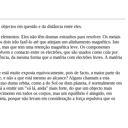
bjectos em questão e da distância entre eles.
elementos. Eles não têm dramas estranhos para resolver. Os metais
 dois irão fazê-lo até que atinjam um alinhamento magnético. Isto
el, mas que tem uma retenção magnética leve. Os componentes
lvem o contacto entre os electrões, que são usados como cola por
rência, da mesma forma que a matéria com electrões livres. A matéria
 está muito exposta equivocamente, pois de facto, a maior parte do
nge, e não a que está mesmo ao alcance? Alguns chamam a esta
o caso duma orbita, como a do Sol ou dum planeta, é normalmente em
á a emitir um "vá lá, anda" mais forte, do que um objecto mais
cimento em todos os corpos, mas um equilíbrio é atingido, em
eta, porque não levam em consideração a força repulsiva que os