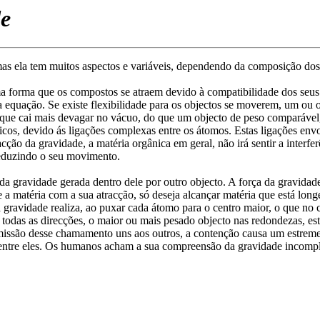
de
s ela tem muitos aspectos e variáveis, dependendo da composição dos o
ma forma que os compostos se atraem devido à compatibilidade dos seus 
quação. Se existe flexibilidade para os objectos se moverem, um ou os
r que cai mais devagar no vácuo, do que um objecto de peso comparáv
os, devido ás ligações complexas entre os átomos. Estas ligações envo
ão da gravidade, a matéria orgânica em geral, não irá sentir a interfe
 reduzindo o seu movimento.
da gravidade gerada dentro dele por outro objecto. A força da gravidade
ue a matéria com a sua atracção, só deseja alcançar matéria que está lo
a gravidade realiza, ao puxar cada átomo para o centro maior, o que n
todas as direcções, o maior ou mais pesado objecto nas redondezas, est
missão desse chamamento uns aos outros, a contenção causa um estreme
 entre eles. Os humanos acham a sua compreensão da gravidade incompl