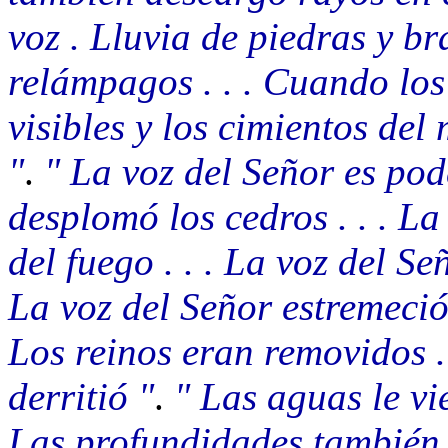
voz . Lluvia de piedras y br
relámpagos . . . Cuando los
visibles y los cimientos de
"
.
" La voz del Señor es pode
desplomó los cedros . . . La
del fuego . . . La voz del S
La voz del Señor estremeció
Los reinos eran removidos . 
derritió "
.
" Las aguas le vi
Las profundidades también se