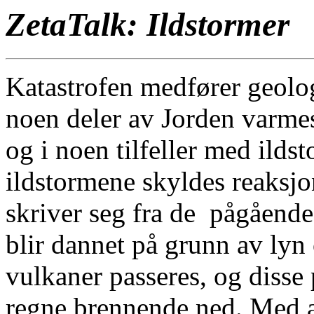
ZetaTalk: Ildstormer
Katastrofen medfører geolo
noen deler av Jorden varmes
og i noen tilfeller med ilds
ildstormene skyldes reaksj
skriver seg fra de pågående
blir dannet på grunn av lyn
vulkaner passeres, og disse 
regne brennende ned. Med a