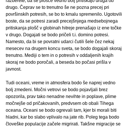
razberete, da se plošče vedno bolj pritiskajo druga ob
drugo. Čeprav se to trenutno še ne pozna precej pri
površinskih potresih, se bo to kmalu spremenilo. Ugotovili
boste, da se potresi zaradi precejšnjega medsebojnega
pritiskanja plošč v globinah hitreje prenašajo iz ene točke
v drugo. Dogajati se bodo pričeli t.i. domino potresi.
Namesto, da bi se povratni udarci čutili šele čez nekaj
mesecev na drugem koncu sveta, se bodo dogajali skoraj
trenutno. Mediji o tem in o potresih v oddaljenih krajih
skoraj ne bodo poročali, a beseda bo počasi prišla v
javnost.
Tudi oceani, vreme in atmosfera bodo še naprej vedno
bolj zmedeni. Močni vetrovi se bodo pojavljali brez
opozorila, prav tako nenadne nevihte in poplave, plime
močnejše od pričakovanih, predvsem ob obali Tihega
oceana. Oceani se bodo ogrevali tam, kjer bi morali biti
hladni, kar bo slabo vplivalo na jate rib. Poleg tega bodo
človeške populacije začele migrirati. Takšne migracije se