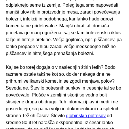
odplaknejo seme iz zemlje. Poleg tega smo napovedali
manjši ulov rib in proizvodnjo mesa, zaradi povečevanja
bolezni, infekcij in podobnega, kar lahko hudo ogrozi
komercialne pridelovalce. Manjši obrati ali domača
pridelava je manj ogrožena, saj se tam bolezenski ciklus
lažje in hitreje prekine. Večja gojilnica, npr. piščancev, pa
lahko propade v hipu zaradi večje medsebojne bližine
piščancev in hitrejšega prenašanja bolezni.
Kaj se bo torej dogajalo v naslednjih štirih letih? Bodo
razmere ostale takšne kot so, dokler nekega dne ne
prihrumi velikanski komet in se zgodi menjava polov?
Seveda ne. Število potresnih sunkov in tresenje tal se bo
povečevalo. Plošče v zemljini skorji so vedno bolj
stisnjene druga ob drugo. Teh informacij javni mediji ne
posredujejo, so pa na voljo in dokumentirani na spletnih
straneh Težkih časov. Število
globinskih potresov
od
sredine 80-it let narašča eksponentno, iz česar lahko