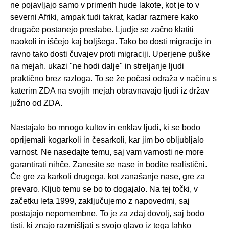
ne pojavljajo samo v primerih hude lakote, kot je to v
severni Afriki, ampak tudi takrat, kadar razmere kako
drugače postanejo preslabe. Ljudje se začno klatiti
naokoli in iščejo kaj boljšega. Tako bo dosti migracije in
ravno tako dosti čuvajev proti migraciji. Uperjene puške
na mejah, ukazi "ne hodi dalje" in streljanje ljudi
praktično brez razloga. To se že počasi odraža v načinu s
katerim ZDA na svojih mejah obravnavajo ljudi iz držav
južno od ZDA.
Nastajalo bo mnogo kultov in enklav ljudi, ki se bodo
oprijemali kogarkoli in česarkoli, kar jim bo obljubljalo
varnost. Ne nasedajte temu, saj vam varnosti ne more
garantirati nihče. Zanesite se nase in bodite realistični.
Če gre za karkoli drugega, kot zanašanje nase, gre za
prevaro. Kljub temu se bo to dogajalo. Na tej točki, v
začetku leta 1999, zaključujemo z napovedmi, saj
postajajo nepomembne. To je za zdaj dovolj, saj bodo
tisti, ki znajo razmišljati s svojo glavo iz tega lahko