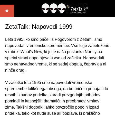
ZetaTalk: Napovedi 1999
Leta 1995, ko smo pričeli s Pogovorom z Zetami, smo
napovedali vremenske spremembe. Vse to je zabeleženo
v rubriki What's New, ki jo je naša poslanka Nancy na
spletni strani dopolnjevala vse od začetka. Napovedali
smo nenavadno vreme, ki se sedaj dogaja, čeprav ga ni
nihče drug.
V začetku leta 1995 smo napovedali vremenske
spremembe tolikšnega obsega, da bo pričelo prihajati do
resnih izpadov pridelka, zaradi prezgodnjih prihodov
pomladi in kasnejših dramatičnih preobratov, vrnitev
zime. Takšni dogodki lahko povzročijo popoln izpad
pridelka, tako kot hude suše ali poplave, ki praktično