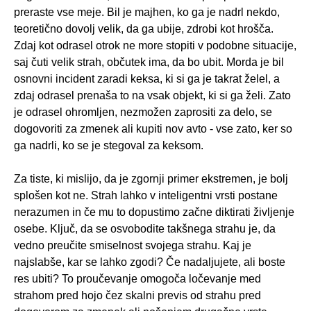
preraste vse meje. Bil je majhen, ko ga je nadrl nekdo,
teoretično dovolj velik, da ga ubije, zdrobi kot hrošča.
Zdaj kot odrasel otrok ne more stopiti v podobne situacije,
saj čuti velik strah, občutek ima, da bo ubit. Morda je bil
osnovni incident zaradi keksa, ki si ga je takrat želel, a
zdaj odrasel prenaša to na vsak objekt, ki si ga želi. Zato
je odrasel ohromljen, nezmožen zaprositi za delo, se
dogovoriti za zmenek ali kupiti nov avto - vse zato, ker so
ga nadrli, ko se je stegoval za keksom.
Za tiste, ki mislijo, da je zgornji primer ekstremen, je bolj
splošen kot ne. Strah lahko v inteligentni vrsti postane
nerazumen in če mu to dopustimo začne diktirati življenje
osebe. Ključ, da se osvobodite takšnega strahu je, da
vedno preučite smiselnost svojega strahu. Kaj je
najslabše, kar se lahko zgodi? Če nadaljujete, ali boste
res ubiti? To proučevanje omogoča ločevanje med
strahom pred hojo čez skalni previs od strahu pred