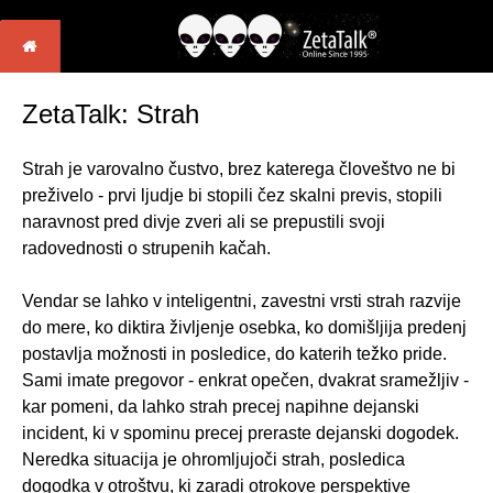
ZetaTalk: Strah
Strah je varovalno čustvo, brez katerega človeštvo ne bi
preživelo - prvi ljudje bi stopili čez skalni previs, stopili
naravnost pred divje zveri ali se prepustili svoji
radovednosti o strupenih kačah.
Vendar se lahko v inteligentni, zavestni vrsti strah razvije
do mere, ko diktira življenje osebka, ko domišljija predenj
postavlja možnosti in posledice, do katerih težko pride.
Sami imate pregovor - enkrat opečen, dvakrat sramežljiv -
kar pomeni, da lahko strah precej napihne dejanski
incident, ki v spominu precej preraste dejanski dogodek.
Neredka situacija je ohromljujoči strah, posledica
dogodka v otroštvu, ki zaradi otrokove perspektive