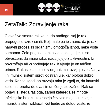
ZetaTalk: Zdravljenje raka
Človeštvo smatra rak kot hudo nadlogo, saj je rak
prepogosto vzrok smrti. Bolj malo pa je znano, da je rak
naravni proces, ki organizmu omogoča izhod, neke vrste
samomor. Zelo pogosto lahko vidite, da ljudje, ki so
obveščeni, da imajo raka, nadaljujejo z aktivnostmi, ki
povzročajo ali vzpodbujajo rak. Kajenje je en takšen
primer. Rakaste celice se v organizmu razvijajo ves čas, a
jih imunski sistem sproti odstranjuje, kar biologi dobro
vedo. Kar se zgodi ob razvoju raka je zgolj to, da imunski
sistem preneha delovati in uničenje se začne. Rak se
pojavi iz istega razloga, zaradi katerega se mnoge
infekcijske bolezni razrasejo čez vse meje - ker se je
imunski sistem izključil. Kot ljudje že dolgo veste, je