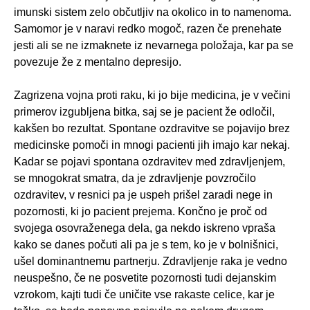
imunski sistem zelo občutljiv na okolico in to namenoma.
Samomor je v naravi redko mogoč, razen če prenehate
jesti ali se ne izmaknete iz nevarnega položaja, kar pa se
povezuje že z mentalno depresijo.
Zagrizena vojna proti raku, ki jo bije medicina, je v večini
primerov izgubljena bitka, saj se je pacient že odločil,
kakšen bo rezultat. Spontane ozdravitve se pojavijo brez
medicinske pomoči in mnogi pacienti jih imajo kar nekaj.
Kadar se pojavi spontana ozdravitev med zdravljenjem,
se mnogokrat smatra, da je zdravljenje povzročilo
ozdravitev, v resnici pa je uspeh prišel zaradi nege in
pozornosti, ki jo pacient prejema. Končno je proč od
svojega osovraženega dela, ga nekdo iskreno vpraša
kako se danes počuti ali pa je s tem, ko je v bolnišnici,
ušel dominantnemu partnerju. Zdravljenje raka je vedno
neuspešno, če ne posvetite pozornosti tudi dejanskim
vzrokom, kajti tudi če uničite vse rakaste celice, kar je