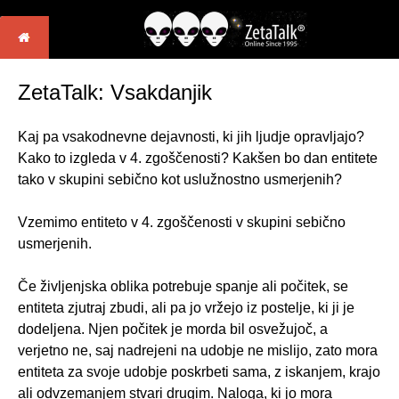
ZetaTalk: Vsakdanjik
Kaj pa vsakodnevne dejavnosti, ki jih ljudje opravljajo?
Kako to izgleda v 4. zgoščenosti? Kakšen bo dan entitete
tako v skupini sebično kot uslužnostno usmerjenih?
Vzemimo entiteto v 4. zgoščenosti v skupini sebično
usmerjenih.
Če življenjska oblika potrebuje spanje ali počitek, se
entiteta zjutraj zbudi, ali pa jo vržejo iz postelje, ki ji je
dodeljena. Njen počitek je morda bil osvežujoč, a
verjetno ne, saj nadrejeni na udobje ne mislijo, zato mora
entiteta za svoje udobje poskrbeti sama, z iskanjem, krajo
ali odvzemanjem stvari drugim. Naloga, ki jo mora