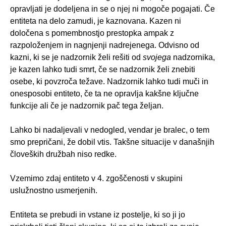
opravljati je dodeljena in se o njej ni mogoče pogajati. Če
entiteta na delo zamudi, je kaznovana. Kazen ni
določena s pomembnostjo prestopka ampak z
razpoloženjem in nagnjenji nadrejenega. Odvisno od
kazni, ki se je nadzornik želi rešiti od
svojega
nadzornika,
je kazen lahko tudi smrt, če se nadzornik želi znebiti
osebe, ki povzroča težave. Nadzornik lahko tudi muči in
onesposobi entiteto, če ta ne opravlja kakšne ključne
funkcije ali če je nadzornik pač tega željan.
Lahko bi nadaljevali v nedogled, vendar je bralec, o tem
smo prepričani, že dobil vtis. Takšne situacije v današnjih
človeških družbah niso redke.
Vzemimo zdaj entiteto v 4. zgoščenosti v skupini
uslužnostno usmerjenih.
Entiteta se prebudi in vstane iz postelje, ki so ji jo