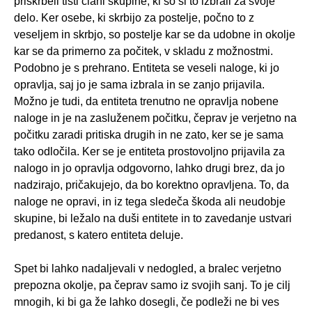
priskrbeli tisti člani skupine, ki so si to izbrali za svoje
delo. Ker osebe, ki skrbijo za postelje, počno to z
veseljem in skrbjo, so postelje kar se da udobne in okolje
kar se da primerno za počitek, v skladu z možnostmi.
Podobno je s prehrano. Entiteta se veseli naloge, ki jo
opravlja, saj jo je sama izbrala in se zanjo prijavila.
Možno je tudi, da entiteta trenutno ne opravlja nobene
naloge in je na zasluženem počitku, čeprav je verjetno na
počitku zaradi pritiska drugih in ne zato, ker se je sama
tako odločila. Ker se je entiteta prostovoljno prijavila za
nalogo in jo opravlja odgovorno, lahko drugi brez, da jo
nadzirajo, pričakujejo, da bo korektno opravljena. To, da
naloge ne opravi, in iz tega sledeča škoda ali neudobje
skupine, bi ležalo na duši entitete in to zavedanje ustvari
predanost, s katero entiteta deluje.
Spet bi lahko nadaljevali v nedogled, a bralec verjetno
prepozna okolje, pa čeprav samo iz svojih sanj. To je cilj
mnogih, ki bi ga že lahko dosegli, če podleži ne bi ves