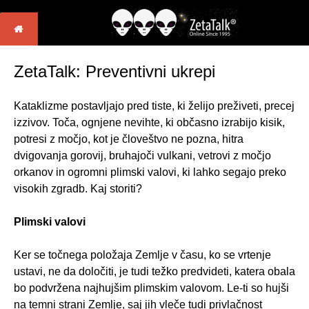
ZetaTalk: Preventivni ukrepi
Kataklizme postavljajo pred tiste, ki želijo preživeti, precej
izzivov. Toča, ognjene nevihte, ki občasno izrabijo kisik,
potresi z močjo, kot je človeštvo ne pozna, hitra
dvigovanja gorovij, bruhajoči vulkani, vetrovi z močjo
orkanov in ogromni plimski valovi, ki lahko segajo preko
visokih zgradb. Kaj storiti?
Plimski valovi
Ker se točnega položaja Zemlje v času, ko se vrtenje
ustavi, ne da določiti, je tudi težko predvideti, katera obala
bo podvržena najhujšim plimskim valovom. Le-ti so hujši
na temni strani Zemlje, saj jih vleče tudi privlačnost