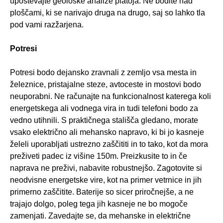
upoštevajte geološke analize platoja. Ne bodite nad
ploščami, ki se narivajo druga na drugo, saj so lahko tla
pod vami razžarjena.
Potresi
Potresi bodo dejansko zravnali z zemljo vsa mesta in
železnice, pristajalne steze, avtoceste in mostovi bodo
neuporabni. Ne računajte na funkcionalnost katerega koli
energetskega ali vodnega vira in tudi telefoni bodo za
vedno utihnili. S praktičnega stališča gledano, morate
vsako električno ali mehansko napravo, ki bi jo kasneje
želeli uporabljati ustrezno zaščititi in to tako, kot da mora
preživeti padec iz višine 150m. Preizkusite to in če
naprava ne preživi, nabavite robustnejšo. Zagotovite si
neodvisne energetske vire, kot na primer vetrnice in jih
primerno zaščitite. Baterije so sicer priročnejše, a ne
trajajo dolgo, poleg tega jih kasneje ne bo mogoče
zamenjati. Zavedajte se, da mehanske in električne