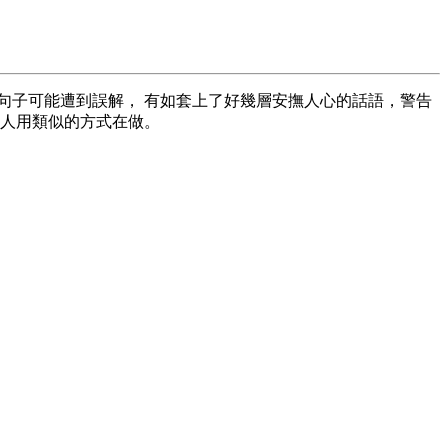
的句子可能遭到誤解， 有如套上了好幾層安撫人心的話語，警告
別人用類似的方式在做。