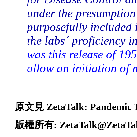
under the presumption
purposefully included i
the labs´ proficiency i
was this release of 19
allow an initiation of 
原文見
ZetaTalk: Pandemic 
版權所有: ZetaTalk@ZetaTal