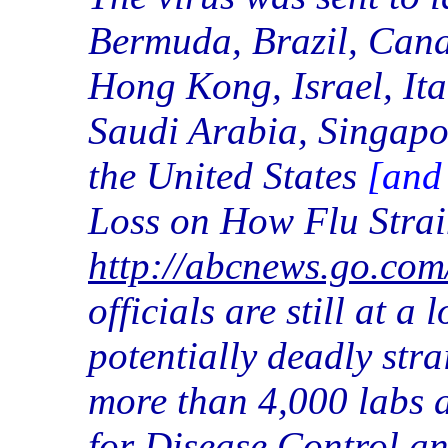
Bermuda, Brazil, Cana
Hong Kong, Israel, It
Saudi Arabia, Singapo
the United States
[and
Loss on How Flu Stra
http://abcnews.go.com
officials are still at a
potentially deadly stra
more than 4,000 labs 
for Disease Control an