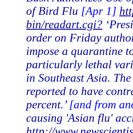
of Bird Flu
[Apr 1]
ht
bin/readart.cgi?
‘Presi
order on Friday autho
impose a quarantine to
particularly lethal va
in Southeast Asia. The
reported to have contr
percent.’
[and from an
causing 'Asian flu' ac
http://www.newscientis