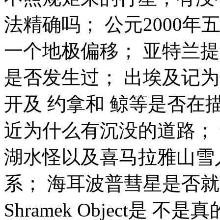
法
精确吗；
公元2000年
一个地极偏移；
亚特兰提
是否发生过；
出埃及记
为
开
及
约拿
和 鲸等是否在
近为什么有
沉没的道路
；
湖水怪
以及
喜马拉雅山雪人(
系；
海耳波普彗星
是否就
Shramek Object
是 不是真