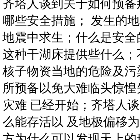
齐塔人谈到关于
如何预备
哪些
安全措施
； 发生的
地
地震中求生
；什么是
安全
这种干湖床提供些什么；
核子物资
当地的危险及
污
所预备以免
大难临头惊惶
灾难 已经开始；齐塔人
么能存活
以 及地极偏移
方为什么可以发现
天上的