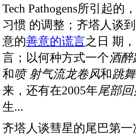
Tech Pathogens
所引起的
习惯 的调整
；齐塔人谈到
意的
善意的谎言
之日 期
言；
以何种方式一个
酒醉
和
喷 射气流龙卷风
和
跳舞
来，还有在
2005
年
尾部回
生
...
齐塔人谈
彗星的尾巴
第一