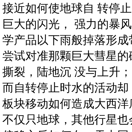
接近如何使地球
自 转停止
巨大的
闪光
，
强力的暴风
学产品以下雨般掉落形成
尝试对准那颗巨大彗星的
撕裂
，陆地
沉 没与上升
；
而自转停止时
水的活动
却
板块移动如何造成
大西洋
不仅只地球，
其他行星
也