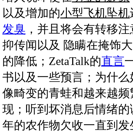
以及增加的
小型飞机坠机
发臭
，并且将会有转移注
抑传闻
以及 隐瞒在
掩饰大
的降低
；ZetaTalk的
直言
书以及一些
预言
；为什么
像
畸变的青蛙
和越来越频
现；听到坏消息后
情绪的
年的
农作物欠收
一直到发