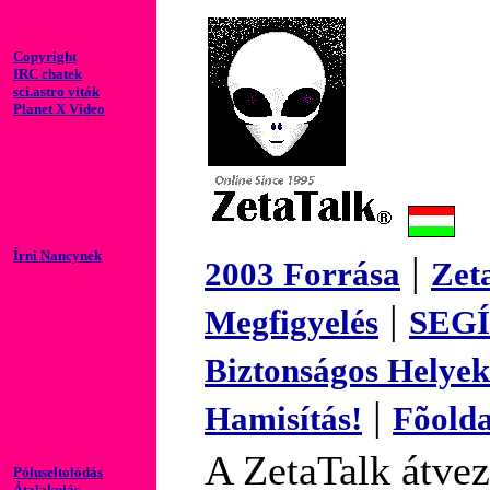
Copyright
IRC chatek
sci.astro viták
Planet X Video
Írni Nancynek
|
2003 Forrása
Zet
|
Megfigyelés
SEG
Biztonságos Helyek
|
Hamisítás!
Fõolda
A ZetaTalk átve
Póluseltolódás
Átalakulás