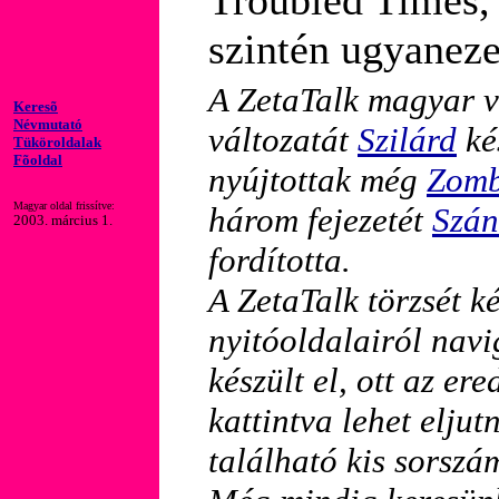
Troubled Times, 
szintén ugyanezen
A ZetaTalk magyar v
Keresõ
Névmutató
változatát
Szilárd
kés
Tüköroldalak
Fõoldal
nyújtottak még
Zomb
Magyar oldal frissítve:
három fejezetét
Szán
2003. március 1.
fordította.
A ZetaTalk törzsét 
nyitóoldalairól nav
készült el, ott az er
kattintva lehet eljut
található kis sorszá