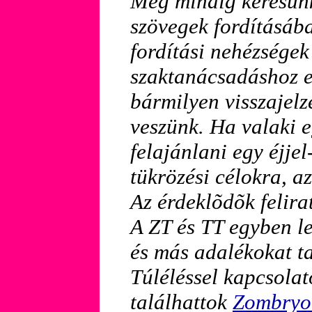
Még mindig keresünk
szövegek fordításáb
fordítási nehézségek
szaktanácsadáshoz el
bármilyen visszajelz
veszünk. Ha valaki 
felajánlani egy éjje
tükrözési célokra, a
Az érdeklõdõk felir
A ZT és TT egyben le
és más adalékokat t
Túléléssel kapcsolato
találhattok
Zombryo