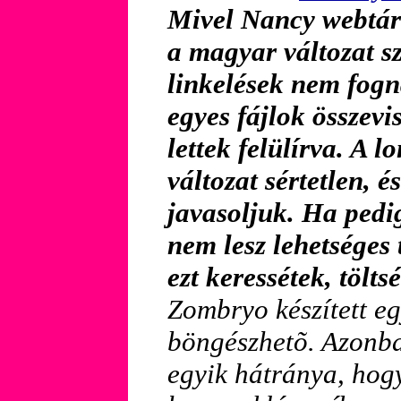
Mivel Nancy webtárhe
a magyar változat sz
linkelések nem fog
egyes fájlok összevi
lettek felülírva. A l
változat sértetlen, é
javasoljuk. Ha pedi
nem lesz lehetséges 
ezt keressétek, töltsé
Zombryo készített 
böngészhetõ. Azonba
egyik hátránya, hogy 