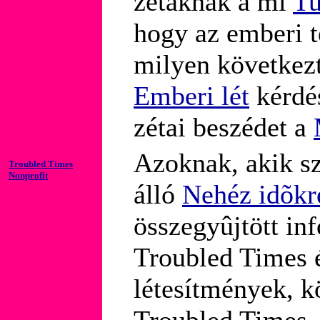
zétáknak a mi
T
hogy az emberi 
milyen következt
Emberi lét
kérdés
zétai beszédet a
Azoknak, akik sz
Troubled Times
Nonprofit
álló
Nehéz idõkr
összegyûjtött in
Troubled Times é
létesítmények, k