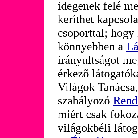
idegenek felé m
keríthet kapcsol
csoporttal; hogy
könnyebben a
Lá
irányultságot m
érkezõ látogatók
Világok Tanácsa,
szabályozó
Rend
miért csak foko
világokbéli láto