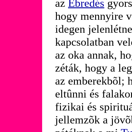
az
Ébredés
gyors
hogy mennyire v
idegen jelenlétn
kapcsolatban vel
az oka annak, h
zéták, hogy a le
az emberekbõl; 
eltûnni és falak
fizikai és spiritu
jellemzõk a jöv