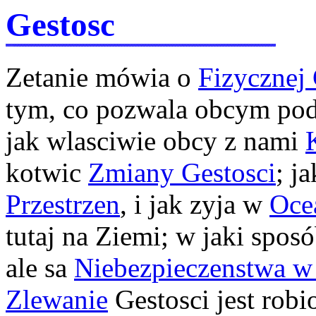
Gestosc
Zetanie mówia o
Fizycznej 
tym, co pozwala obcym p
jak wlasciwie obcy z nami
kotwic
Zmiany Gestosci
; j
Przestrzen
, i jak zyja w
Oce
tutaj na Ziemi; w jaki spos
ale sa
Niebezpieczenstwa w
Zlewanie
Gestosci jest robi