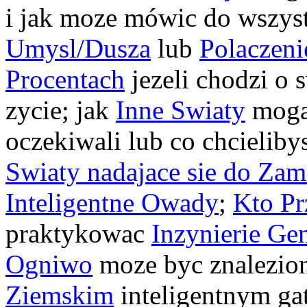
i jak moze mówic do wszyst
Umysl/Dusza
lub
Polaczeni
Procentach
jezeli chodzi o
zycie; jak
Inne Swiaty
moga
oczekiwali lub co chcielib
Swiaty nadajace sie do Zam
Inteligentne Owady
;
Kto Pr
praktykowac
Inzynierie Ge
Ogniwo
moze byc znalezion
Ziemskim
inteligentnym ga