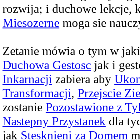
rozwija; i duchowe lekcje,
Miesozerne
moga sie naucz
Zetanie mówia o tym w jaki
Duchowa Gestosc
jak i ges
Inkarnacji
zabiera aby
Ukon
Transformacji
,
Przejscie Zi
zostanie
Pozostawione z Ty
Nastepny Przystanek
dla tyc
jak
Stesknieni za Domem
mo