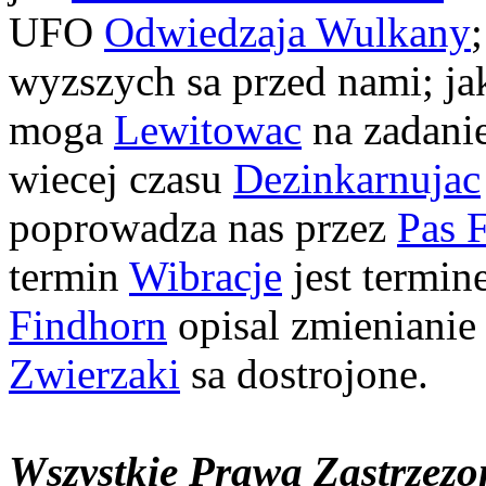
UFO
Odwiedzaja Wulkany
wyzszych sa przed nami; ja
moga
Lewitowac
na zadanie
wiecej czasu
Dezinkarnujac
poprowadza nas przez
Pas 
termin
Wibracje
jest termin
Findhorn
opisal zmienianie 
Zwierzaki
sa dostrojone.
Wszystkie Prawa Zastrzez