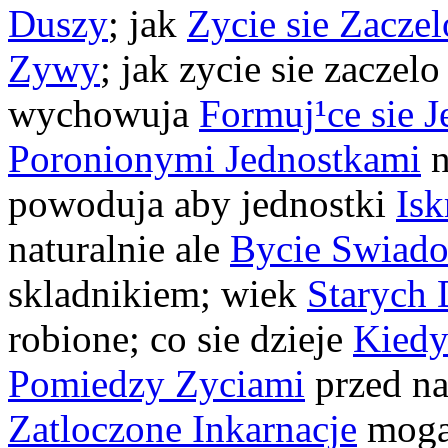
Duszy
; jak
Zycie sie Zaczel
Zywy
; jak zycie sie zaczelo
wychowuja
Formuj¹ce sie J
Poronionymi Jednostkami
n
powoduja aby jednostki
Isk
naturalnie ale
Bycie Swia
skladnikiem; wiek
Starych 
robione; co sie dzieje
Kied
Pomiedzy Zyciami
przed n
Zatloczone Inkarnacje
moga 