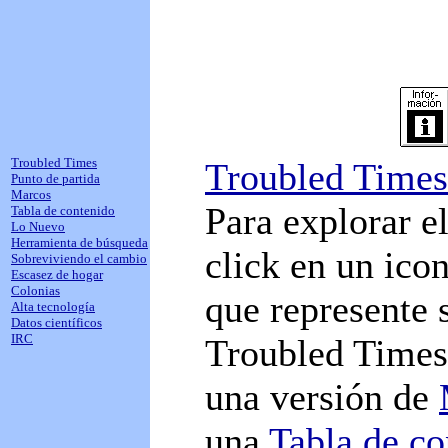
Troubled Times
Troubled Times
Punto de partida
Marcos
Para explorar e
Tabla de contenido
Lo Nuevo
Herramienta de búsqueda
click en un ico
Sobreviviendo el cambio
Escasez de hogar
Colonias
que represente 
Alta tecnología
Datos científicos
IRC
Troubled Times,
una versión de
una
Tabla de co